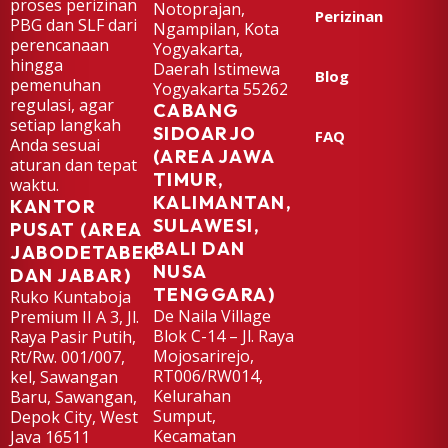
proses perizinan
Notoprajan,
Perizinan
PBG dan SLF dari
Ngampilan, Kota
perencanaan
Yogyakarta,
hingga
Daerah Istimewa
Blog
pemenuhan
Yogyakarta 55262
regulasi, agar
CABANG
setiap langkah
SIDOARJO
FAQ
Anda sesuai
(AREA JAWA
aturan dan tepat
TIMUR,
waktu.
KALIMANTAN,
KANTOR
SULAWESI,
PUSAT (AREA
BALI DAN
JABODETABEK
NUSA
DAN JABAR)
TENGGARA)
Ruko Kuntaboja
De Naila Village
Premium II A 3, Jl.
Blok C-14 – Jl. Raya
Raya Pasir Putih,
Mojosarirejo,
Rt/Rw. 001/007,
RT006/RW014,
kel, Sawangan
Kelurahan
Baru, Sawangan,
Sumput,
Depok City, West
Kecamatan
Java 16511