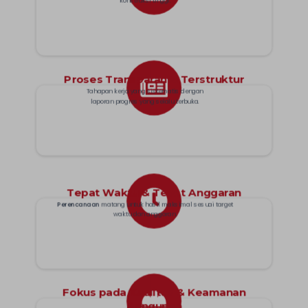
konstruksi tinggi.
Proses Transparan & Terstruktur
Tahapan kerja yang sistematis dengan
laporan progres yang selalu terbuka.
Tepat Waktu & Tepat Anggaran
Perencanaan
matang untuk hasil maksimal
sesuai target
waktu dan anggaran.
Fokus pada Kualitas & Keamanan
Bangunan