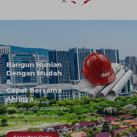
Bangun Hunian
Dengan Mudah
&
Cepat Bersama
Ahlinya
Pakar Konstruksi siap
Mengurus seluruh Konstruksi
Pembangunan Anda dari
awal hingga tuntas.