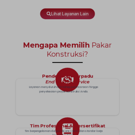
Lihat Layanan Lain
Mengapa Memilih
Pakar
Konstruksi?
Pendekatan Terpadu
End to End Service
Layanan menyeluruh dari tahap perencanaan
hingga
penyelesaian proyek konstruksi Anda.
Tim Profesional & Bersertifikat
Tim berpengalaman dengan lisensi resmi
dan standar kerja