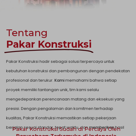
Tentang
Pakar Konstruksi
Pakar Konstruksi
hadir sebagai solusi terpercaya untuk
kebutuhan konstruksi dan pembangunan dengan pendekatan
profesional dan terukur.
Kami
memahami bahwa setiap
proyek memiliki tantangan unik, tim kami selalu
mengedepankan perencanaan matang dan eksekusi yang
presisi. Dengan pengalaman dan komitmen terhadap
kualitas,
Pakar Konstruksi
memastikan setiap pekerjaan
berjalan sesuai standar, tepat waktu, dan
memberikan
hasil
Pakar Konstruksi Sudah di Percaya Oleh
Perusahaan Terkemuka di Indonesia