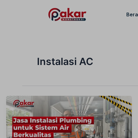
Lewati
ke
Ber
konten
Instalasi AC