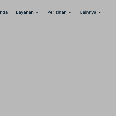
Open Layanan
Open Perizinan
Open Lai
anda
Layanan
Perizinan
Lainnya