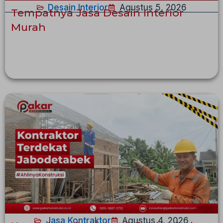
Desain Interior
Agustus 5, 2026
Tempatnya Jasa Desain Interior
Murah
Jasa Kontraktor
Agustus 4, 2026