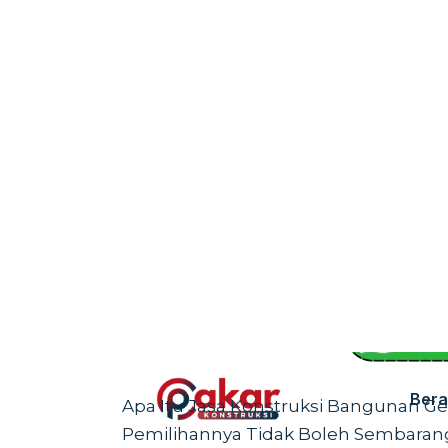
nyaman, dan rapi bukan hanya terliha
dan nilai lebih di masa depan. Itulah
menjadi investasi penting, bukan seka
Kalau Anda ingin tahu bagaimana memi
layanan yang tersedia, dan bagaim
bangunan yang sesuai kebutuhan, lan
Karena di bagian berikutnya, Anda 
membantu Anda mengambil keputusa
pembangunan Anda.
Apa Itu Jasa Konstruksi Bangunan 
Pemilihannya Tidak Boleh Sembaran