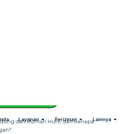
t bagus di awal, tetapi juga memberi rasa aman
 alasan mengapa jasa konstruksi profesional
dar biaya.
lih jasa konstruksi yang benar, apa saja
ana Pakar Konstruksi membantu mewujudkan
jutkan membaca artikel ini sampai selesai.
akan menemukan penjelasan yang bisa
n yang lebih tepat untuk proyek
Gedung dan Rumah Huni, dan Kenapa
gan?